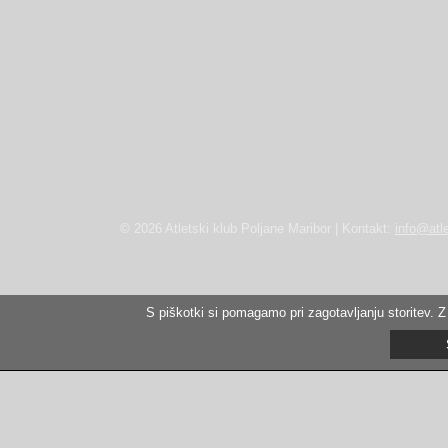
© 2026 Atletski klub Poljane Maribor | Kontakt:
info@atle
S piškotki si pomagamo pri zagotavljanju storitev. Z