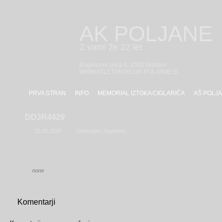
AK POLJANE
Z vami že 22 let
Engelsova ulica 6, 2000 Maribor
WWW.ATLETSKI-KLUB-POLJANE.SI
PRVA STRAN
INFO
MEMORIAL IZTOKA CIGLARIČA
AŠ POLJA
DD3R4429
31.05.2026
Sebastijan Jagarinec
none
Komentarji