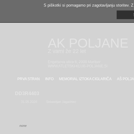
S piškotki si pomagamo pri zagotavljanju storitev. Z
AK POLJANE
Z vami že 22 let
Engelsova ulica 6, 2000 Maribor
WWW.ATLETSKI-KLUB-POLJANE.SI
PRVA STRAN
INFO
MEMORIAL IZTOKA CIGLARIČA
AŠ POLJA
DD3R4403
31.05.2026
Sebastijan Jagarinec
none